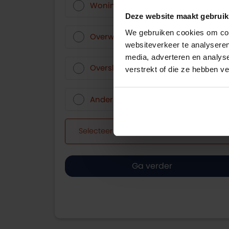
Woning kopen
Deze website maakt gebruik
We gebruiken cookies om cont
Overwaarde opnemen
websiteverkeer te analyseren
media, adverteren en analys
Oversluiten bestaande hypotheek
verstrekt of die ze hebben v
Anders
Selecteer wat je wilt doen met je hypoth