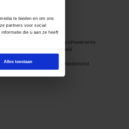
5 jaar
3.78%
10 jaar
3.87%
 media te bieden en om ons
20 jaar
4.30%
ze partners voor social
30 jaar
4.54%
nformatie die u aan ze heeft
Garantie: de laagste hypotheekrente
Binnen 24 uur duidelijkheid
100% onafhankelijk
Alles toestaan
Vergelijk álle banken in Nederland