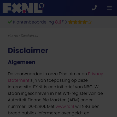
Ga
M
naar
de
Klantenbeoordeling
8.2
/10
inhoud
Home
›
Disclaimer
Disclaimer
Algemeen
De voorwaarden in onze Disclaimer en
Privacy
statement
zijn van toepassing op deze
internetsite. FX.NL is een initiatief van NBG. Wij
staan ingeschreven in het Wft-register van de
Autoriteit Financiële Markten (AFM) onder
nummer: 12042801. Met
www.fx.nl
wil NBG een
breed publiek informeren over geld- en