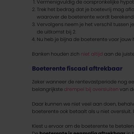
Vermenigvuldig de oorspronkelijke hypo
Trek het bedrag dat je boetevrij mag af
waarover de boeterente wordt berekend
Vervolgens neem je het verschil tussen 
de uitkomst bij 2.
Nu heb je bijna de boeterente voor jouw
Banken houden zich
niet altijd
aan de juiste
Boeterente fiscaal aftrekbaar
Zeker wanneer de rentevastperiode nog een t
belangrijkste
drempel bij oversluiten
van d
Daar kunnen we niet veel aan doen, behalve
boeterente ook betaalt als u niet oversluit
Kiest u ervoor om de boeterente te betale
De
boeterente is eenmalig aftrekbaar
in 