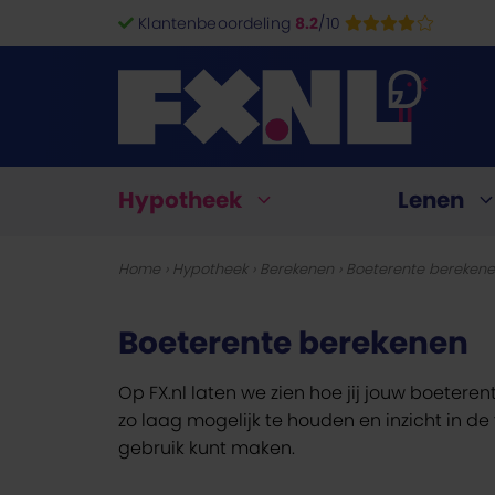
Ga
Klantenbeoordeling
8.2
/10
naar
de
inhoud
Hypotheek
Lenen
Home
›
Hypotheek
›
Berekenen
›
Boeterente bereken
Hypotheekrente vergelijken
Persoonlijke lening
Spaarrekening
Brokers
Hypotheekofferte aanvragen
Doorlopend krediet
Deposito sparen
Fondsbeleggen
Zorgverzekering
Beta
Boeterente berekenen
Boeterente berekenen
Zakelijke lening
Sparen met voorwaarden
Vastgoed
Autoverzekering
Cred
Op FX.nl laten we zien hoe jij jouw boeter
Maximale hypotheek berekenen
Hoeveel kan ik lenen?
Kindsparen
Pensioenbeleggen
Overlijdensrisicoverzekering
zo laag mogelijk te houden en inzicht in d
Overwaarde opnemen
Geld lenen voor een verbouwing
Beleggen voor beginners
gebruik kunt maken.
Uitvaartverzekering
Geld lenen voor een auto