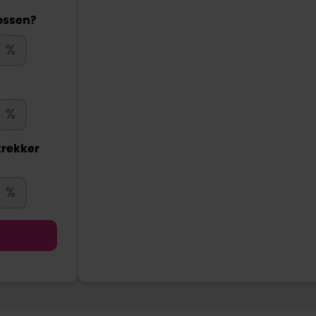
lossen?
%
%
trekker
%