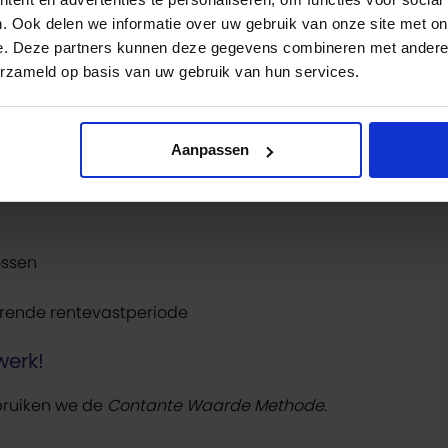
Banken mogen niet meer in rekening brengen dan het werk
. Ook delen we informatie over uw gebruik van onze site met on
nline de boeterente berekenen
. Hieronder leggen we de
e. Deze partners kunnen deze gegevens combineren met andere i
erzameld op basis van uw gebruik van hun services.
 volgende gegevens nodig:
Aanpassen
ossen
erende rentevastperiode
werk!
bruiken we de
Contante Waarde Methode
.