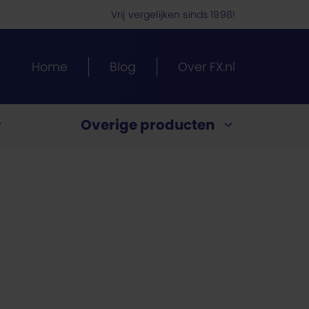
Vrij vergelijken sinds 1998!
Home
Blog
Over FX.nl
Overige producten
Energietarieven vergelijken
ypotheek.
ng?
te?
en
ijk
uitenland
past