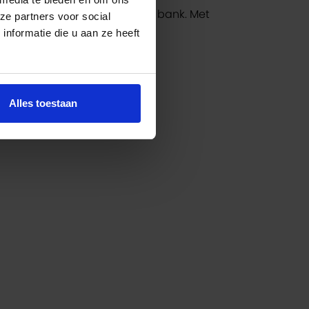
elijk geleden nadeel van de bank. Met
ze partners voor social
 rekensom stap voor stap uit.
nformatie die u aan ze heeft
Alles toestaan