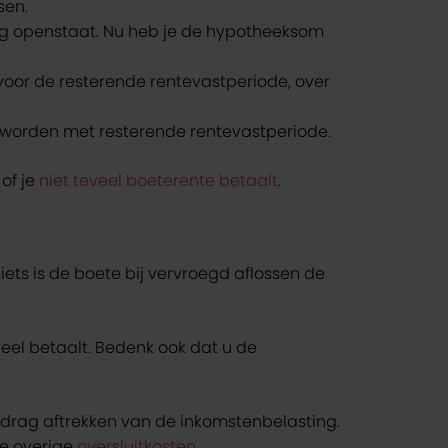
sen.
nog openstaat. Nu heb je de hypotheeksom
voor de resterende rentevastperiode, over
t worden met resterende rentevastperiode.
 of je
niet teveel boeterente betaalt
.
iets is de boete bij vervroegd aflossen de
eel betaalt. Bedenk ook dat u de
edrag aftrekken van de inkomstenbelasting.
de overige
oversluitkosten
.