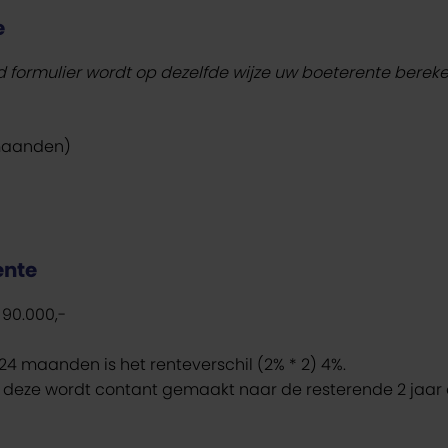
e
d formulier wordt op dezelfde wijze uw boeterente berek
 maanden)
ente
 90.000,-
24 maanden is het renteverschil (2% * 2) 4%.
en deze wordt contant gemaakt naar de resterende 2 jaar 