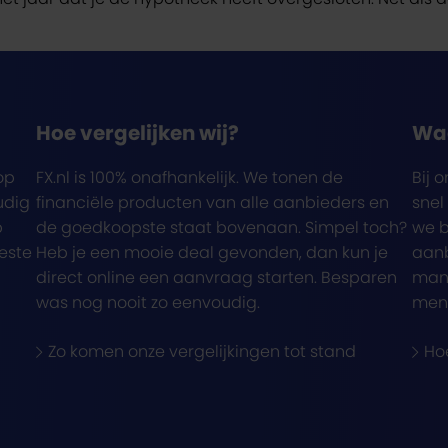
Hoe vergelijken wij?
Wa
op
FX.nl is 100% onafhankelijk. We tonen de
Bij 
udig
financiële producten van alle aanbieders en
snel
p
de goedkoopste staat bovenaan. Simpel toch?
we b
beste
Heb je een mooie deal gevonden, dan kun je
aanb
direct online een aanvraag starten. Besparen
mani
was nog nooit zo eenvoudig.
men
Zo komen onze vergelijkingen tot stand
Ho