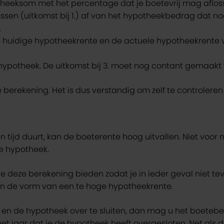
theeksom met het percentage dat je boetevrij mag aflos
lossen (uitkomst bij 1.) af van het hypotheekbedrag dat 
.
je huidige hypotheekrente en de actuele hypotheekrente 
 hypotheek. De uitkomst bij 3. moet nog contant gemaak
 berekening. Het is dus verstandig om zelf te controleren
ijd duurt, kan de boeterente hoog uitvallen. Niet voor n
e hypotheek.
 deze berekening bieden zodat je in ieder geval niet tev
. In de vorm van een te hoge hypotheekrente.
n en de hypotheek over te sluiten, dan mag u het boeteb
het jaar dat je de hypotheek heeft overgesloten. Net als 