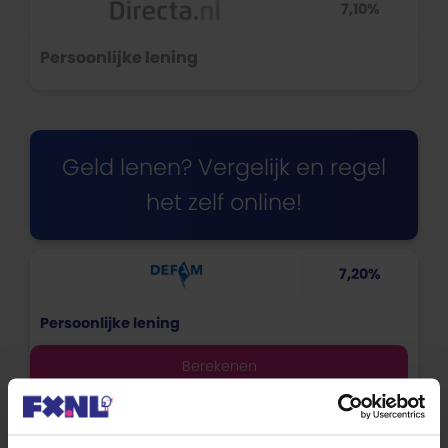
7,10%
Persoonlijke lening
Geld lenen? Vergelijk en regel
het zelf online!
7,20%
Persoonlijke lening
Berekenen
7,90%