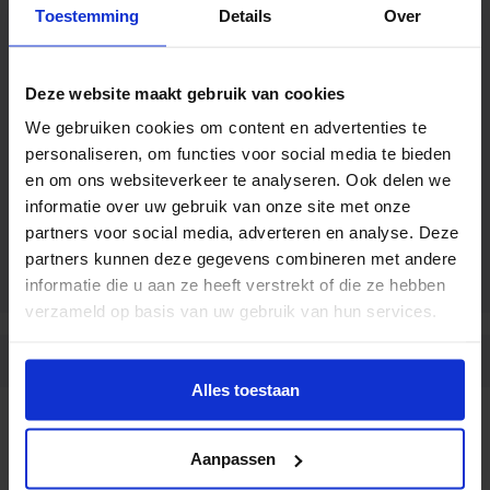
Toestemming
Details
Over
Persoonlijke lening
Deze website maakt gebruik van cookies
Berekenen
We gebruiken cookies om content en advertenties te
personaliseren, om functies voor social media te bieden
8,05%
en om ons websiteverkeer te analyseren. Ook delen we
informatie over uw gebruik van onze site met onze
Persoonlijke lening
partners voor social media, adverteren en analyse. Deze
partners kunnen deze gegevens combineren met andere
Berekenen
informatie die u aan ze heeft verstrekt of die ze hebben
verzameld op basis van uw gebruik van hun services.
Alles toestaan
Hoe komt deze vergelijking tot stand?
Aanpassen