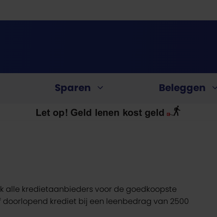
Sparen
Beleggen
Vergelijk zelf!
Vergelijk zelf!
Vergelijk zelf!
Vergelijk zelf!
alrekening
Mobiel abonnement
Vind het beste aanbod voor jouw h
Op zoek naar de goedkoopste leni
Op zoek naar een hogere spaarren
Wil jij starten met beleggen?
it-card
Sim-only abonnement
We vergelijken alle aanbieders.
Kies hier het leenbedrag en vergel
Vergelijk banken in binnen- en b
Kies hier de belegging die bij jou 
jk alle kredietaanbieders voor de goedkoopste
Vraag een vergelijking aan
Bereken je lening
Bekijk het actuele aanbod
Bekijk het actuele aanbod
of doorlopend krediet bij een leenbedrag van 2500