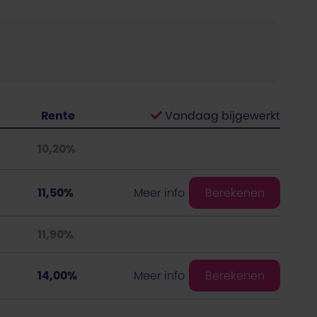
Rente
Vandaag bijgewerkt
10,20%
11,50%
Meer info
Berekenen
11,90%
14,00%
Meer info
Berekenen