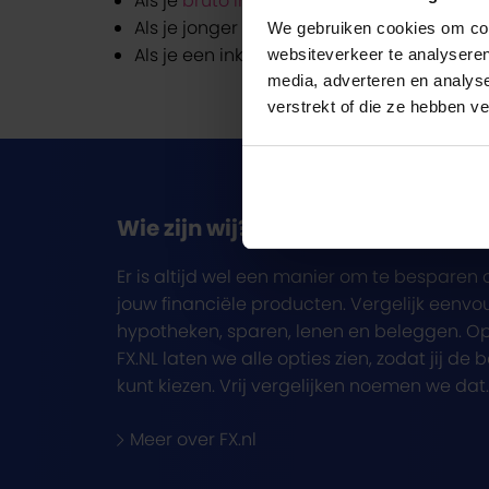
Als je
bruto inkomen
lager is dan € 1500,-
Als je jonger bent dan 18 jaar of ouder da
We gebruiken cookies om cont
Als je een inkomen hebt via studiefinanci
websiteverkeer te analyseren
media, adverteren en analys
verstrekt of die ze hebben v
Wie zijn wij?
Er is altijd wel een manier om te besparen 
jouw financiële producten. Vergelijk eenvo
hypotheken, sparen, lenen en beleggen. O
FX.NL laten we alle opties zien, zodat jij de 
kunt kiezen. Vrij vergelijken noemen we dat.
Meer over FX.nl