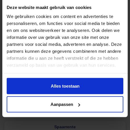
Deze website maakt gebruik van cookies
We gebruiken cookies om content en advertenties te
personaliseren, om functies voor social media te bieden
en om ons websiteverkeer te analyseren. Ook delen we
informatie over uw gebruik van onze site met onze
Geld lenen
partners voor social media, adverteren en analyse. Deze
partners kunnen deze gegevens combineren met andere
5000 euro
8.90%
Info
informatie die u aan ze heeft verstrekt of die ze hebben
10000 euro
6.00%
Info
verzameld op basis van uw gebruik van hun services.
15000 euro
6.60%
Info
25000 euro
6,40%
Info
Alles toestaan
50000 euro
6.00%
Info
Alle Leenrentes
Aanpassen
Disclaimer
Spaarrente