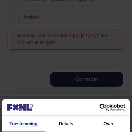
Anders
Selecteer wat je wilt doen met je hypotheek
om verder te gaan
Informatie
Hypotheekrente
Toestemming
Details
Over