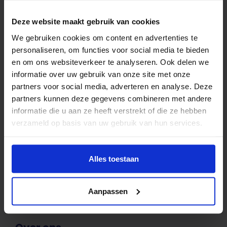
Deze website maakt gebruik van cookies
We gebruiken cookies om content en advertenties te
Actuele hypotheekrente Robuust Hypotheken
personaliseren, om functies voor social media te bieden
(06/08/26).
en om ons websiteverkeer te analyseren. Ook delen we
Variabel
3.68%
informatie over uw gebruik van onze site met onze
1 jaar
3.96%
partners voor social media, adverteren en analyse. Deze
5 jaar
4.02%
partners kunnen deze gegevens combineren met andere
10 jaar
4.11%
informatie die u aan ze heeft verstrekt of die ze hebben
20 jaar
4.47%
verzameld op basis van uw gebruik van hun services.
30 jaar
4.61%
Alles toestaan
Aanpassen