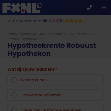
Ga
M
naar
de
Klantenbeoordeling
8.2
/10
inhoud
Home
›
Hypotheek
›
Maatschappijen
›
Hypotheekrente
Robuust Hypotheken
Hypotheekrente Robuust
Hypotheken
Wat zijn jouw plannen?
*
Woning kopen
Overwaarde opnemen
Oversluiten bestaande hypotheek