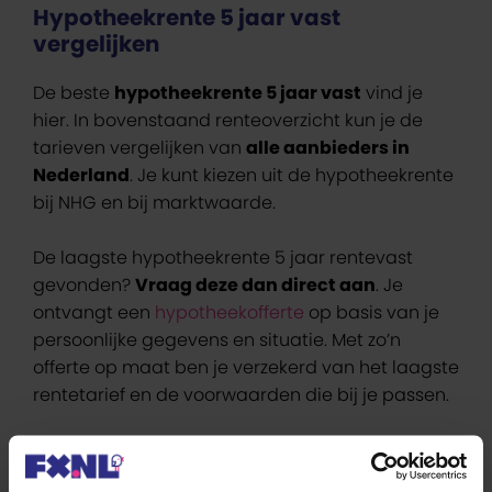
Hypotheekrente 5 jaar vast
vergelijken
De beste
hypotheekrente 5 jaar vast
vind je
hier. In bovenstaand renteoverzicht kun je de
tarieven vergelijken van
alle aanbieders in
Nederland
. Je kunt kiezen uit de hypotheekrente
bij NHG en bij marktwaarde.
De laagste hypotheekrente 5 jaar rentevast
gevonden?
Vraag deze dan direct aan
. Je
ontvangt een
hypotheekofferte
op basis van je
persoonlijke gegevens en situatie. Met zo’n
offerte op maat ben je verzekerd van het laagste
rentetarief en de voorwaarden die bij je passen.
Geldverstrekkers