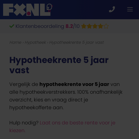
Ga
M
naar
de
Klantenbeoordeling
8.2
/10
inhoud
Home
›
Hypotheek
›
Hypotheekrente 5 jaar vast
Hypotheekrente 5 jaar
vast
Vergelijk de
hypotheekrente voor 5 jaar
van
alle hypotheekverstrekkers. 100% onafhankelijk
overzicht, kies en vraag direct je
hypotheekofferte aan.
Hulp nodig?
Laat ons de beste rente voor je
kiezen.