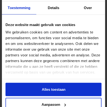
Bij ons heb je keuze op alle geldverstrekkers van
Nederland. In het bovenstaande renteoverzicht
Toestemming
Details
Over
tonen we alle aanbieders. Op dit moment
vergelijken we voor je de volgende
geldverstrekkers:
Deze website maakt gebruik van cookies
We gebruiken cookies om content en advertenties te
ABN AMRO, AEGON, Allianz, Argenta, ASR
personaliseren, om functies voor social media te bieden
Verzekeringen, Attens Hypotheken, BijBouwe. BLG
en om ons websiteverkeer te analyseren. Ook delen we
Wonen, BNP Paribas, Centraal Beheer, Clarian
informatie over uw gebruik van onze site met onze
Wonen, Florius, Holland Woont, Hypotrust, Impact
partners voor social media, adverteren en analyse. Deze
Hypotheken, ING, IQWOON, Lloyds Bank, Lot
partners kunnen deze gegevens combineren met andere
Hypotheken, Merius Hypotheken, MoneYou, MUNT
informatie die u aan ze heeft verstrekt of die ze hebben
Hypotheken, Nationale Nederlanden, NIBC Direct,
verzameld op basis van uw gebruik van hun services.
Obvion, Rabobank, RegioBank, Robuust
Hypotheken, SNS Bank, Syntrus Achmea, Tulp
Alles toestaan
Hypotheken, Venn Hypotheken, Vista
Hypotheken, Woonfonds Hypotheken en Woonnu.
Aanpassen