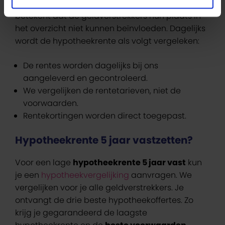
Ons renteoverzicht is
100% onafhankelijk
. Dit
betekent dat de geldverstrekkers hun plaats in
het overzicht niet kunnen beïnvloeden. Dagelijks
wordt de hypotheekrente als volgt vergeleken:
De rentes worden dagelijks bij ons
aangeleverd en gecontroleerd.
We vergelijken de rentetarieven, niet de
voorwaarden.
Rentekortingen worden direct toegepast.
Hypotheekrente 5 jaar vastzetten?
Voor een lage
hypotheekrente 5 jaar vast
kun
je een
hypotheekvergelijking
aanvragen. We
vergelijken voor je alle geldverstrekkers. Je
ontvangt de drie beste hypotheekoffertes. Zo
krijg je gegarandeerd de laagste