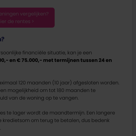
leningen vergelijken?
hier de rentes >
n?
oonlijke financiële situatie, kan je een
00,- en € 75.000,- met termijnen tussen 24 en
maximaal 120 maanden (10 jaar) afgesloten worden.
 een mogelijkheid om tot 180 maanden te
huld van de woning op te vangen.
es te lager wordt de maandtermijn. Een langere
e kredietsom om terug te betalen, dus bedenk
.