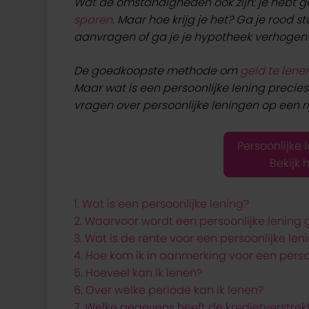
Wat de omstandigheden ook zijn: je hebt gel
sparen
. Maar hoe krijg je het? Ga je rood s
aanvragen of ga je je hypotheek verhogen
De goedkoopste methode om
geld te lene
Maar wat is een persoonlijke lening precies
vragen over persoonlijke leningen op een rij
Persoonlijke 
Bekijk 
1. Wat is een persoonlijke lening?
2. Waarvoor wordt een persoonlijke lening 
3. Wat is de rente voor een persoonlijke len
4. Hoe kom ik in aanmerking voor een perso
5. Hoeveel kan ik lenen?
6. Over welke periode kan ik lenen?
7. Welke gegevens heeft de kredietverstrekk