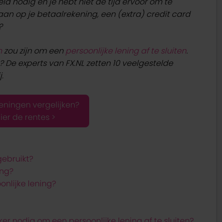
d nodig en je hebt niet de tijd ervoor om te
taan op je betaalrekening, een (extra) credit card
?
n
zou zijn om een
persoonlijke lening af te sluiten
.
? De experts van FX.NL zetten 10 veelgestelde
.
leningen vergelijken?
hier de rentes >
gebruikt?
ing?
onlijke lening?
er nodig om een persoonlijke lening af te sluiten?