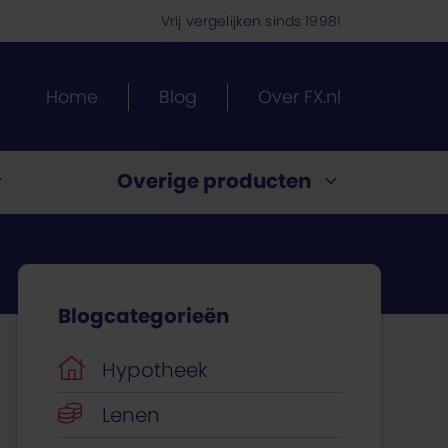
Vrij vergelijken sinds 1998!
Home
Blog
Over FX.nl
Overige producten
Energietarieven vergelijken
Blogcategorieën
ypotheek.
ng?
te?
en
ijk
uitenland
past
Hypotheek
Lenen