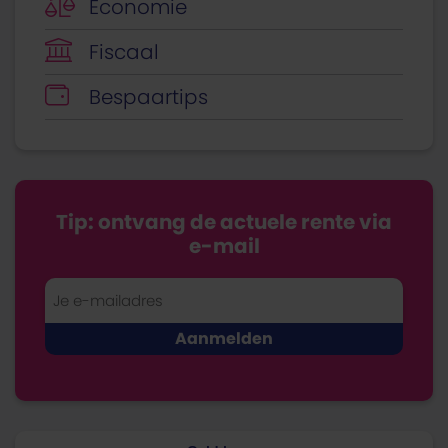
Economie
Fiscaal
Bespaartips
Tip: ontvang de actuele rente via
e-mail