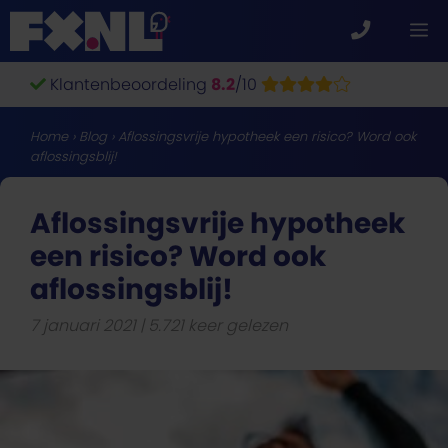
Ga
M
naar
de
Klantenbeoordeling
8.2
/10
inhoud
Home
›
Blog
›
Aflossingsvrije hypotheek een risico? Word ook
aflossingsblij!
Aflossingsvrije hypotheek
een risico? Word ook
aflossingsblij!
7 januari 2021
5.721 keer gelezen