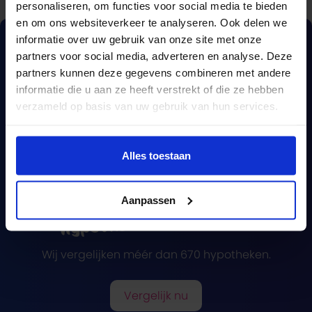
personaliseren, om functies voor social media te bieden
en om ons websiteverkeer te analyseren. Ook delen we
informatie over uw gebruik van onze site met onze
partners voor social media, adverteren en analyse. Deze
partners kunnen deze gegevens combineren met andere
informatie die u aan ze heeft verstrekt of die ze hebben
verzameld op basis van uw gebruik van hun services.
Alles toestaan
Een complete
Aanpassen
hypotheekvergelijking?
Wij vergelijken méér dan 670 hypotheken.
Vergelijk nu