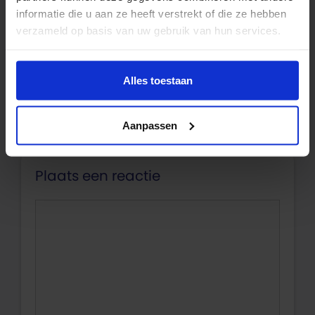
informatie die u aan ze heeft verstrekt of die ze hebben
verzameld op basis van uw gebruik van hun services.
Heeft dit ook een effect op de prognose
van de verwachte hypotheekrente?
Alles toestaan
Beantwoorden
Aanpassen
Plaats een reactie
Reactie