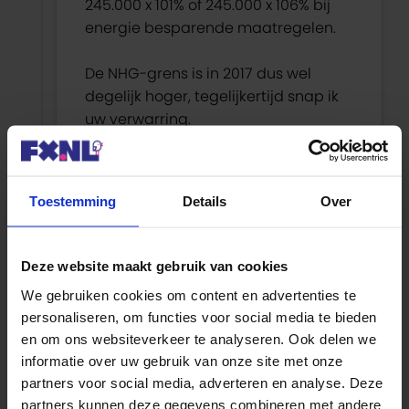
245.000 x 101% of 245.000 x 106% bij
energie besparende maatregelen.
De NHG-grens is in 2017 dus wel
degelijk hoger, tegelijkertijd snap ik
uw verwarring.
Met vriendelijke groet,
Roel van Oirschot (FX.nl)
Toestemming
Details
Over
Beantwoorden
Deze website maakt gebruik van cookies
We gebruiken cookies om content en advertenties te
personaliseren, om functies voor social media te bieden
Royla
en om ons websiteverkeer te analyseren. Ook delen we
26 oktober 2016 om 14:27
informatie over uw gebruik van onze site met onze
partners voor social media, adverteren en analyse. Deze
partners kunnen deze gegevens combineren met andere