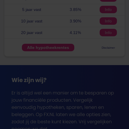
5 jaar vast
3.85%
Info
10 jaar vast
3.90%
Info
20 jaar vast
4.11%
Info
Alle hypotheekrentes
Disclaimer
Wie zijn wij?
Er is altijd wel een manier om te besparen op
jouw financiële producten. Vergelijk
eenvoudig hypotheken, sparen, lenen en
beleggen. Op FX.NL laten we alle opties zien,
zodat jij de beste kunt kiezen. Vrij vergelijken
noemen we dat.