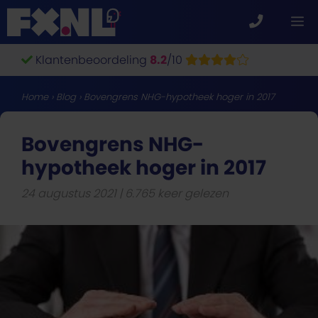
Ga
M
naar
de
Klantenbeoordeling
8.2
/10
inhoud
Home
›
Blog
›
Bovengrens NHG-hypotheek hoger in 2017
Bovengrens NHG-
hypotheek hoger in 2017
24 augustus 2021
6.765 keer gelezen