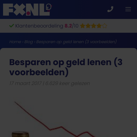
Ga
M
naar
de
Klantenbeoordeling
8.2
/10
inhoud
Home
›
Blog
›
Besparen op geld lenen (3 voorbeelden)
Besparen op geld lenen (3
voorbeelden)
17 maart 2017
6.629 keer gelezen