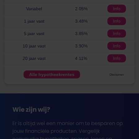
Variabel
2.05%
Info
1 jaar vast
3.48%
Info
5 jaar vast
3.85%
Info
10 jaar vast
3.90%
Info
20 jaar vast
4.11%
Info
Alle hypotheekrentes
Disclaimer
Wie zijn wij?
Er is altijd wel een manier om te besparen op
jouw financiële producten. Vergelijk
eenvoudig hypotheken, sparen, lenen en