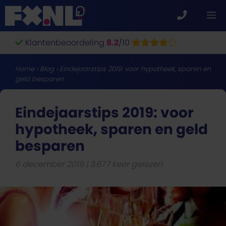
Ga
M
naar
de
Klantenbeoordeling
8.2
/10
inhoud
Home
›
Blog
›
Eindejaarstips 2019: voor hypotheek, sparen en
geld besparen
Eindejaarstips 2019: voor
hypotheek, sparen en geld
besparen
6 december 2019
3.677 keer gelezen