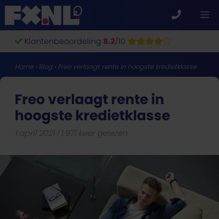
Ga
M
naar
de
Klantenbeoordeling
8.2
/10
inhoud
Home
›
Blog
›
Freo verlaagt rente in hoogste kredietklasse
Freo verlaagt rente in
hoogste kredietklasse
1 april 2021
1.971 keer gelezen