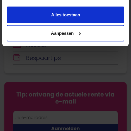
Verzekeren
Alles toestaan
Energie
Economie
Aanpassen
Fiscaal
Bespaartips
Tip: ontvang de actuele rente via
e-mail