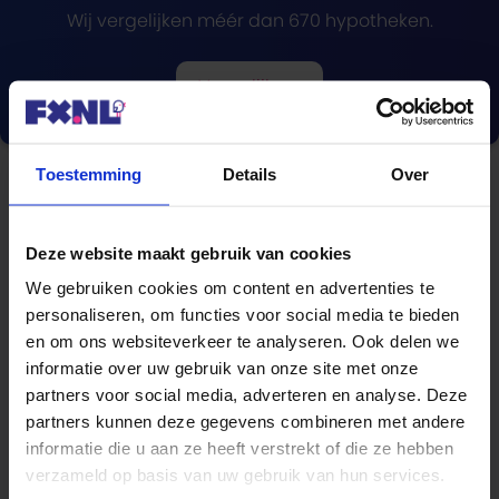
Wij vergelijken méér dan 670 hypotheken.
Vergelijk nu
Toestemming
Details
Over
Deze website maakt gebruik van cookies
Blogcategorieën
We gebruiken cookies om content en advertenties te
Hypotheek
personaliseren, om functies voor social media te bieden
en om ons websiteverkeer te analyseren. Ook delen we
Lenen
informatie over uw gebruik van onze site met onze
partners voor social media, adverteren en analyse. Deze
Beleggen
partners kunnen deze gegevens combineren met andere
informatie die u aan ze heeft verstrekt of die ze hebben
Sparen
verzameld op basis van uw gebruik van hun services.