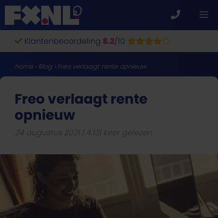
Ga
M
naar
de
Klantenbeoordeling
8.2
/10
inhoud
Home
›
Blog
›
Freo verlaagt rente opnieuw
Freo verlaagt rente
opnieuw
24 augustus 2021
4.131 keer gelezen