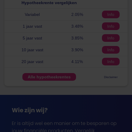
Hypotheekrente vergelijken
Variabel
2.05%
Info
1 jaar vast
3.48%
Info
5 jaar vast
3.85%
Info
10 jaar vast
3.90%
Info
20 jaar vast
4.11%
Info
Alle hypotheekrentes
Disclaimer
Wie zijn wij?
Er is altijd wel een manier om te besparen op
jouw financiële producten. Vergelijk