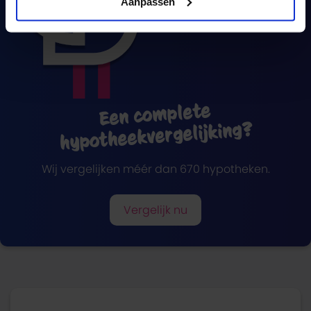
Aanpassen
Een complete
hypotheekvergelijking?
Wij vergelijken méér dan 670 hypotheken.
Vergelijk nu