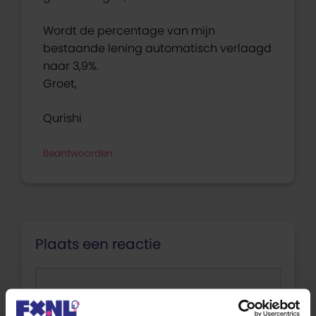
Wordt de percentage van mijn
bestaande lening automatisch verlaagd
naar 3,9%.
Groet,
Qurishi
Beantwoorden
Plaats een reactie
Reactie