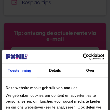
Bespaartips
Tip: ontvang de actuele rente via
e-mail
Toestemming
Details
Over
Deze website maakt gebruik van cookies
Geld lenen
We gebruiken cookies om content en advertenties te
5000 euro
8.90%
Info
personaliseren, om functies voor social media te bieden
10000 euro
6.00%
Info
en om ons websiteverkeer te analyseren. Ook delen we