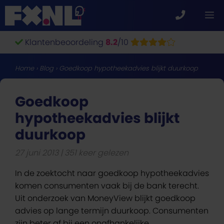
Ga
M
naar
de
Klantenbeoordeling
8.2
/10
inhoud
Home
›
Blog
›
Goedkoop hypotheekadvies blijkt duurkoop
Goedkoop
hypotheekadvies blijkt
duurkoop
27 juni 2013
351 keer gelezen
In de zoektocht naar goedkoop hypotheekadvies
komen consumenten vaak bij de bank terecht.
Uit onderzoek van MoneyView blijkt goedkoop
advies op lange termijn duurkoop. Consumenten
zijn beter af bij een onafhankelijke