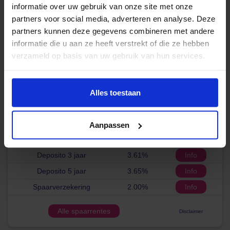
informatie over uw gebruik van onze site met onze
15000 euro
6.60%
Info
partners voor social media, adverteren en analyse. Deze
25000 euro
6,40%
Info
partners kunnen deze gegevens combineren met andere
50000 euro
6.00%
Info
informatie die u aan ze heeft verstrekt of die ze hebben
verzameld op basis van uw gebruik van hun services.
Alle Leenrentes
Disclaimer
Alles toestaan
Spaarrente
Vrij opneembaar
2.01%
Info
Aanpassen
Deposito 1 jaar
3.30%
Info
Deposito 3 jaar
3.61%
Info
Deposito 5 jaar
3.65%
Info
Spaarverzekering
2.00%
Info
Alle spaarrentes
Disclaimer