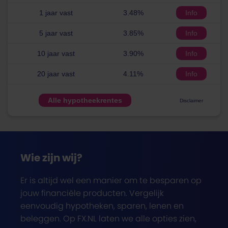
1 jaar vast
3.48%
Info
5 jaar vast
3.85%
Info
10 jaar vast
3.90%
Info
20 jaar vast
4.11%
Info
Alle hypotheekrentes
Disclaimer
Wie zijn wij?
Er is altijd wel een manier om te besparen op
jouw financiële producten. Vergelijk
eenvoudig hypotheken, sparen, lenen en
beleggen. Op FX.NL laten we alle opties zien,