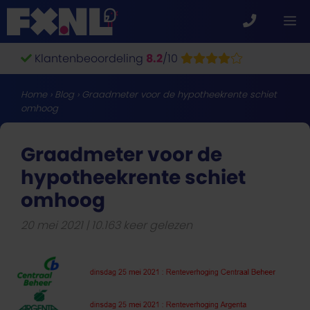
Ga
M
naar
de
Klantenbeoordeling
8.2
/10
inhoud
Home
›
Blog
›
Graadmeter voor de hypotheekrente schiet
omhoog
Graadmeter voor de
hypotheekrente schiet
omhoog
20 mei 2021
10.163 keer gelezen