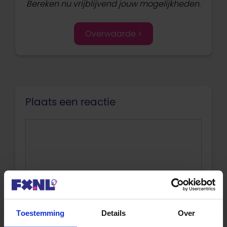
Bereken nu vrijblijvend jouw mogelijkheden.
Overwaarde >
Plaats een reactie
Reactie
Toestemming
Details
Over