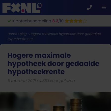
Ga
M
naar
de
Klantenbeoordeling
8.2
/10
inhoud
Home
›
Blog
›
Hogere maximale hypotheek door gedaalde
hypotheekrente
Hogere maximale
hypotheek door gedaalde
hypotheekrente
9 februari 2021
4.383 keer gelezen