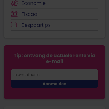
Economie
Fiscaal
Bespaartips
Tip: ontvang de actuele rente via
e-mail