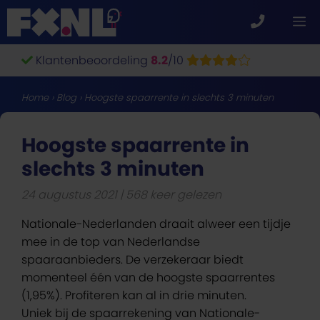
Ga
M
naar
de
Klantenbeoordeling
8.2
/10
inhoud
Home
›
Blog
›
Hoogste spaarrente in slechts 3 minuten
Hoogste spaarrente in
slechts 3 minuten
24 augustus 2021
568 keer gelezen
Nationale-Nederlanden draait alweer een tijdje
mee in de top van Nederlandse
spaaraanbieders. De verzekeraar biedt
momenteel één van de hoogste spaarrentes
(1,95%). Profiteren kan al in drie minuten.
Uniek bij de spaarrekening van Nationale-