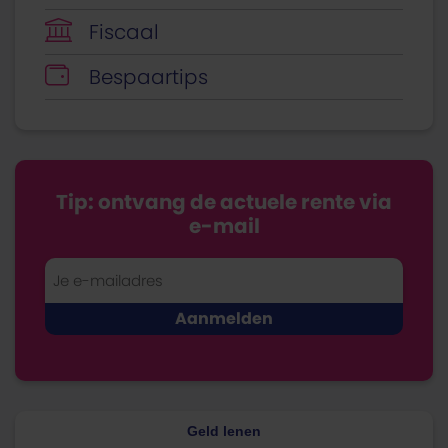
Fiscaal
Bespaartips
Tip: ontvang de actuele rente via
e-mail
Geld lenen