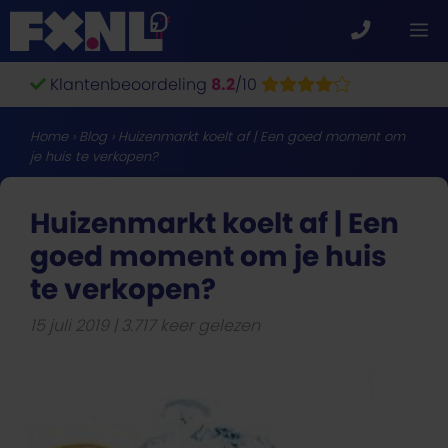
Ga
M
naar
de
Klantenbeoordeling
8.2
/10
inhoud
Home
›
Blog
›
Huizenmarkt koelt af | Een goed moment om
je huis te verkopen?
Huizenmarkt koelt af | Een
goed moment om je huis
te verkopen?
15 juli 2019
3.717 keer gelezen