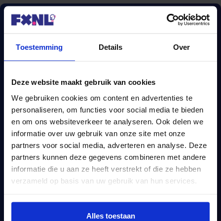
Toestemming
Details
Over
Deze website maakt gebruik van cookies
We gebruiken cookies om content en advertenties te
personaliseren, om functies voor social media te bieden
en om ons websiteverkeer te analyseren. Ook delen we
Een complete
informatie over uw gebruik van onze site met onze
hypotheekvergelijking?
partners voor social media, adverteren en analyse. Deze
partners kunnen deze gegevens combineren met andere
informatie die u aan ze heeft verstrekt of die ze hebben
Wij vergelijken méér dan 670 hypotheken.
verzameld op basis van uw gebruik van hun services.
Vergelijk nu
Alles toestaan