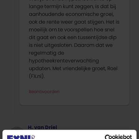
lange termijn kunt zeggen, is dat bij
aanhoudende economische groei,
ook de rente weer gaat stijgen. Het is
moeilijk om te voorspellen hoe snel
dit gaat en ook een tussentijdse dip
is niet uitgesloten. Daarom dat we
regelmatig de
hypotheekrenteverwachting
updaten. Met vriendelijke groet, Roel
(FX.nl).
Beantwoorden
H. van Driel
8 september 2017 om 10:38