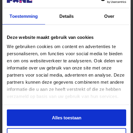
Toestemming
Details
Over
Is er een indicatie te geven over de
hoogte van de hypotheekrente in 2019?
Deze website maakt gebruik van cookies
Is er in de grafiek van de
We gebruiken cookies om content en advertenties te
renteontwikkeling een trend te
personaliseren, om functies voor social media te bieden
ontdekken?
en om ons websiteverkeer te analyseren. Ook delen we
informatie over uw gebruik van onze site met onze
Beantwoorden
partners voor social media, adverteren en analyse. Deze
partners kunnen deze gegevens combineren met andere
informatie die u aan ze heeft verstrekt of die ze hebben
verzameld op basis van uw gebruik van hun services.
Plaats een reactie
Alles toestaan
Reactie