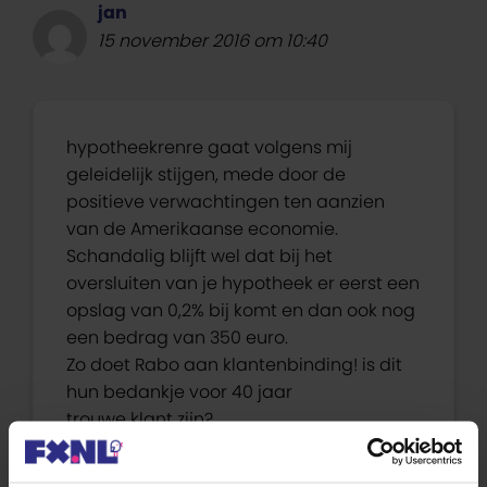
jan
15 november 2016 om 10:40
hypotheekrenre gaat volgens mij
geleidelijk stijgen, mede door de
positieve verwachtingen ten aanzien
van de Amerikaanse economie.
Schandalig blijft wel dat bij het
oversluiten van je hypotheek er eerst een
opslag van 0,2% bij komt en dan ook nog
een bedrag van 350 euro.
Zo doet Rabo aan klantenbinding! is dit
hun bedankje voor 40 jaar
trouwe klant zijn?
Beantwoorden