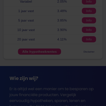
Variabel
2.05%
Info
1 jaar vast
3.48%
Info
5 jaar vast
3.85%
Info
10 jaar vast
3.90%
Info
20 jaar vast
4.11%
Info
Alle hypotheekrentes
Disclaimer
Wie zijn wij?
Er is altijd wel een manier om te besparen op
jouw financiële producten. Vergelijk
eenvoudig hypotheken, sparen, lenen en