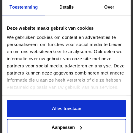
Toestemming
Details
Over
Deze website maakt gebruik van cookies
G.J. Schalen
We gebruiken cookies om content en advertenties te
9 september 2016 om 15:27
personaliseren, om functies voor social media te bieden
en om ons websiteverkeer te analyseren. Ook delen we
informatie over uw gebruik van onze site met onze
partners voor social media, adverteren en analyse. Deze
Is het te verwachten cq te voorspellen
partners kunnen deze gegevens combineren met andere
dat ok Obvion binnenkort zal overgaan
informatie die u aan ze heeft verstrekt of die ze hebben
tot rentemiddeling ?
verzameld op basis van uw gebruik van hun services.
Beantwoorden
Alles toestaan
Roel
Aanpassen
12 september 2016 om 06:47