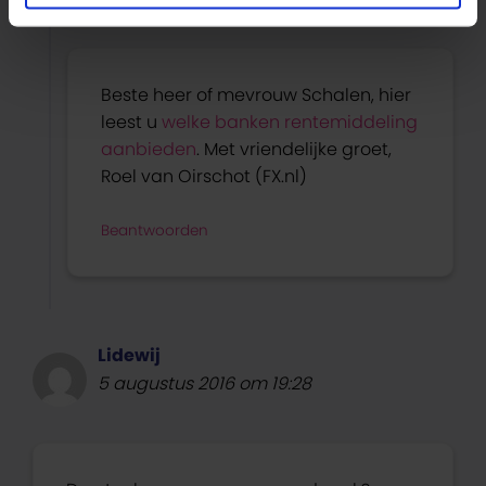
Beste heer of mevrouw Schalen, hier
leest u
welke banken rentemiddeling
aanbieden
. Met vriendelijke groet,
Roel van Oirschot (FX.nl)
Beantwoorden
Lidewij
5 augustus 2016 om 19:28