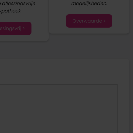
aflossingsvrije
mogelijkheden.
ypotheek
Overwaarde >
ssingsvrij >