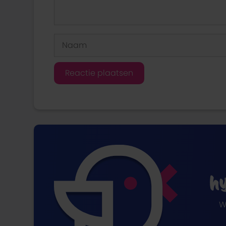
Naam
hy
W