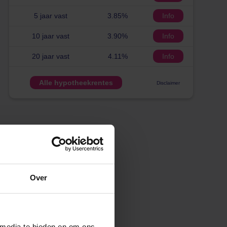
5 jaar vast
3.85%
Info
10 jaar vast
3.90%
Info
20 jaar vast
4.11%
Info
Alle hypotheekrentes
Disclaimer
Over
 media te bieden en om ons