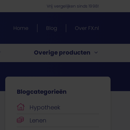
Vrij vergelijken sinds 1998!
Home
Blog
Over FX.nl
Overige producten
Energietarieven vergelijken
Blogcategorieën
ypotheek.
ng?
te?
en
ijk
uitenland
past
Hypotheek
Lenen