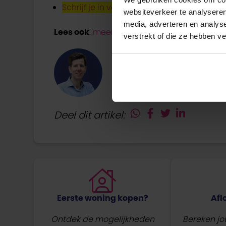
Schrijf je in voor de renteflits
en blijf op d
websiteverkeer te analyseren
media, adverteren en analys
Lees ook
:
meer inzicht in de huidige lage 
verstrekt of die ze hebben v
Dit artikel is geschrev
Deel dit artikel:
Eerste woning kopen?
Afl
Ontdek de mogelijkheden
Bereken j