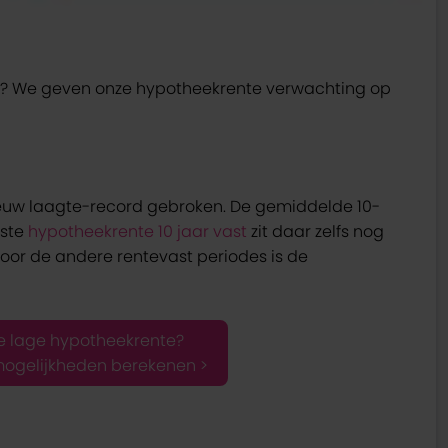
? We geven onze hypotheekrente verwachting op
ieuw laagte-record gebroken. De gemiddelde 10-
gste
hypotheekrente 10 jaar vast
zit daar zelfs nog
oor de andere rentevast periodes is de
de lage hypotheekrente?
mogelijkheden berekenen >