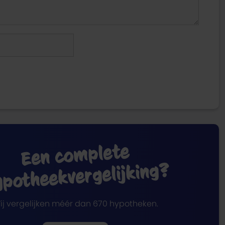
Een co
mplete
potheekvergelijking?
ij vergelijken méér dan 670 hypotheken.