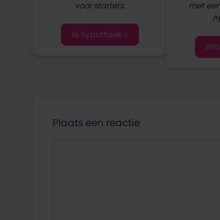
voor starters.
met een 
h
1e hypotheek >
Aflo
Plaats een reactie
Reactie