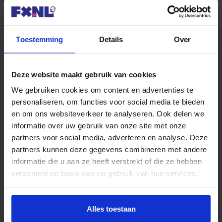
en voorwaarden aanbiedt. Vaak is
dit niet het geval en zijn er betere
aanbiedingen in de markt. Met
Toestemming
Details
Over
oversluiten haal je die lagere rente
naar voren. De besparing moet
uiteraard wel opwegen tegen de
Deze website maakt gebruik van cookies
kosten (incl. boeterente). Daarom is
We gebruiken cookies om content en advertenties te
altijd een persoonlijke berekening
personaliseren, om functies voor social media te bieden
nodig. Met vriendelijke groet, Roel
en om ons websiteverkeer te analyseren. Ook delen we
(FX.nl).
informatie over uw gebruik van onze site met onze
partners voor social media, adverteren en analyse. Deze
Beantwoorden
partners kunnen deze gegevens combineren met andere
informatie die u aan ze heeft verstrekt of die ze hebben
verzameld op basis van uw gebruik van hun services.
Plaats een reactie
Alles toestaan