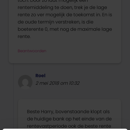
toch. Door zo laat mogelijk een
rentemiddeling te doen, trek je de lage
rente zo ver mogelijk de toekomst in. En is
de oude termijn verstreken, is die
boeterente 0, met nog de maximale lage
rente.
Beantwoorden
Roel
2 mei 2018 om 10:32
Beste Harry, bovenstaande klopt als
de huidige bank op het einde van de
rentevastperiode ook de beste rente