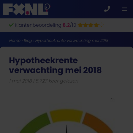
Ga
M
naar
de
Klantenbeoordeling
8.2
/10
inhoud
Home
›
Blog
›
Hypotheekrente verwachting mei 2018
Hypotheekrente
verwachting mei 2018
1 mei 2018
5.727 keer gelezen