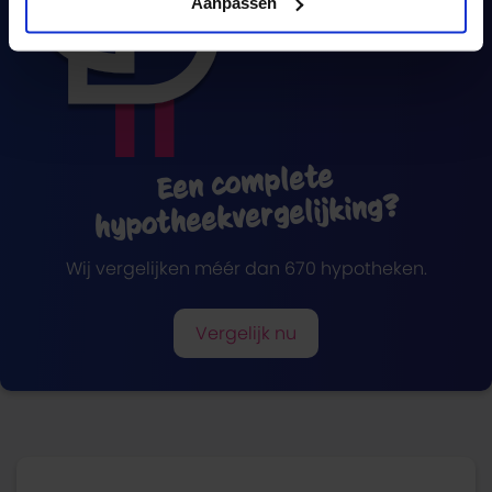
Aanpassen
Een complete
hypotheekvergelijking?
Wij vergelijken méér dan 670 hypotheken.
Vergelijk nu