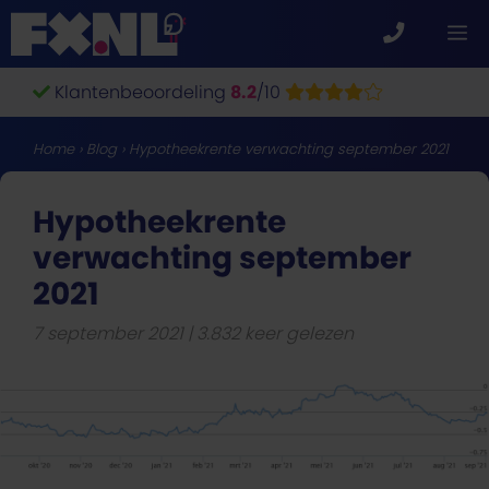
Ga
M
naar
de
Klantenbeoordeling
8.2
/10
inhoud
Home
›
Blog
›
Hypotheekrente verwachting september 2021
Hypotheekrente
verwachting september
2021
7 september 2021
3.832 keer gelezen