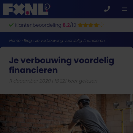
Ga
M
naar
de
Klantenbeoordeling
8.2
/10
inhoud
Home
›
Blog
›
Je verbouwing voordelig financieren
Je verbouwing voordelig
financieren
11 december 2020
18.221 keer gelezen