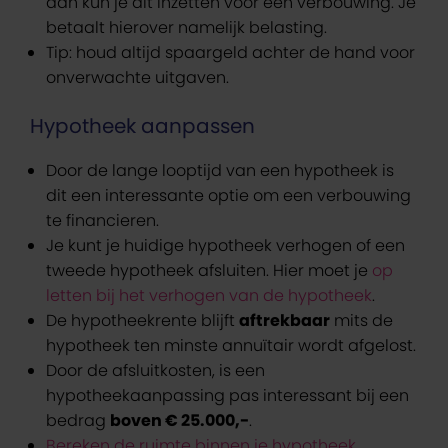
dan kun je dit inzetten voor een verbouwing. Je
betaalt hierover namelijk belasting.
Tip: houd altijd spaargeld achter de hand voor
onverwachte uitgaven.
Hypotheek aanpassen
Door de lange looptijd van een hypotheek is
dit een interessante optie om een verbouwing
te financieren.
Je kunt je huidige hypotheek verhogen of een
tweede hypotheek afsluiten. Hier moet je
op
letten bij het verhogen van de hypotheek
.
De hypotheekrente blijft
aftrekbaar
mits de
hypotheek ten minste annuïtair wordt afgelost.
Door de afsluitkosten, is een
hypotheekaanpassing pas interessant bij een
bedrag
boven € 25.000,-
.
Bereken de ruimte binnen je hypotheek
.