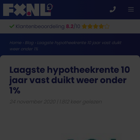
Ga
M
naar
de
Klantenbeoordeling
8.2
/10
inhoud
Home
›
Blog
›
Laagste hypotheekrente 10 jaar vast duikt
weer onder 1%
Laagste hypotheekrente 10
jaar vast duikt weer onder
1%
24 november 2020
1.812 keer gelezen