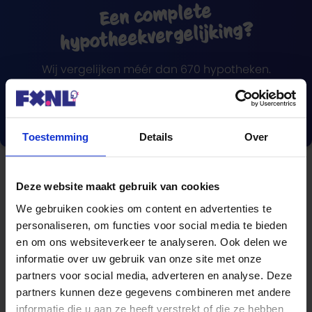
Een complete
hypotheekvergelijking?
Wij vergelijken méér dan 670 hypotheken.
Vergelijk nu
Toestemming
Details
Over
Deze website maakt gebruik van cookies
We gebruiken cookies om content en advertenties te
Blogcategorieën
personaliseren, om functies voor social media te bieden
en om ons websiteverkeer te analyseren. Ook delen we
Hypotheek
informatie over uw gebruik van onze site met onze
partners voor social media, adverteren en analyse. Deze
Lenen
partners kunnen deze gegevens combineren met andere
informatie die u aan ze heeft verstrekt of die ze hebben