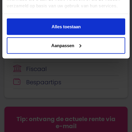
Beleggen
verzameld op basis van uw gebruik van hun services.
Sparen
Alles toestaan
Verzekeren
Energie
Aanpassen
Economie
Fiscaal
Bespaartips
Tip: ontvang de actuele rente via
e-mail