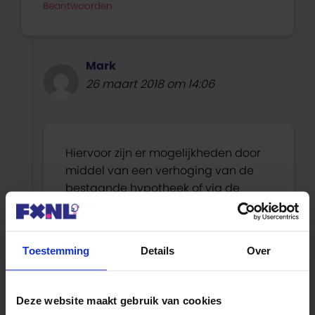
Beantwoorden
Mark
26 maart 2018 om 14:06
Hiervoor zijn er mogelijkheden door
middel van een verhoging van de
bestaande hypotheek of via de
blijverslening regeling via Svn, zie
ons
bericht
hierover. Groet Mark
(FX.nl)
Toestemming
Details
Over
Beantwoorden
Deze website maakt gebruik van cookies