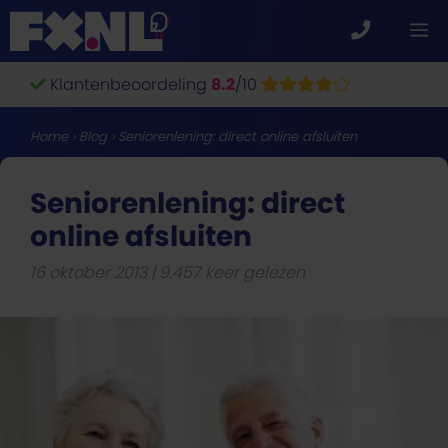
Ga
M
naar
de
Klantenbeoordeling
8.2
/10
inhoud
Home
›
Blog
›
Seniorenlening: direct online afsluiten
Seniorenlening: direct
online afsluiten
16 oktober 2013
9.457 keer gelezen