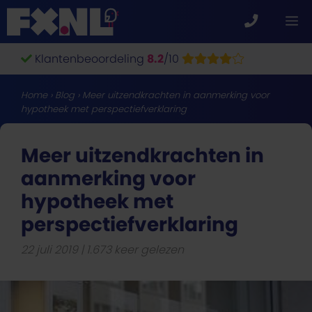
Ga
M
naar
de
Klantenbeoordeling
8.2
/10
inhoud
Home
›
Blog
›
Meer uitzendkrachten in aanmerking voor
hypotheek met perspectiefverklaring
Meer uitzendkrachten in
aanmerking voor
hypotheek met
perspectiefverklaring
22 juli 2019
1.673 keer gelezen