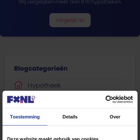
Wij vergelijken méér dan 670 hypotheken.
Vergelijk nu
Blogcategorieën
Hypotheek
Lenen
Beleggen
Toestemming
Details
Over
Sparen
Deze website maakt gebruik van cookies