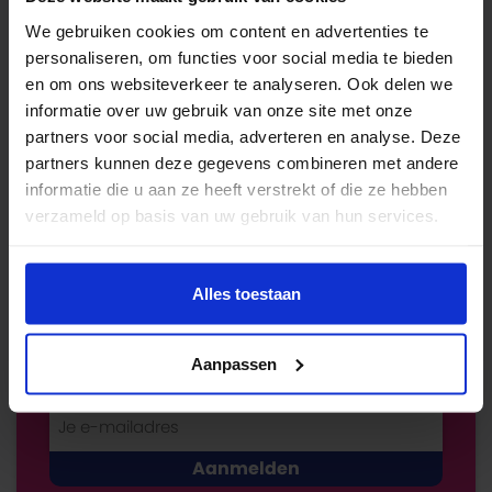
Verzekeren
We gebruiken cookies om content en advertenties te
Energie
personaliseren, om functies voor social media te bieden
en om ons websiteverkeer te analyseren. Ook delen we
Economie
informatie over uw gebruik van onze site met onze
partners voor social media, adverteren en analyse. Deze
Fiscaal
partners kunnen deze gegevens combineren met andere
informatie die u aan ze heeft verstrekt of die ze hebben
Bespaartips
verzameld op basis van uw gebruik van hun services.
Alles toestaan
Tip: ontvang de actuele rente via
e-mail
Aanpassen