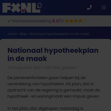
Ga
M
naar
de
Klantenbeoordeling
8.2
/10
inhoud
Home
›
Blog
›
Nationaal hypotheekplan in de maak
Nationaal hypotheekplan
in de maak
24 augustus 2021
496 keer gelezen
De pensioenfondsen gaan helpen bij de
verstrekking van hypotheken. Dit plan, dat in
opdracht van de regering is gemaakt, moet de
hypotheek- en woningmarkt een impuls geven.
In het plan, dat afgelopen maandag is