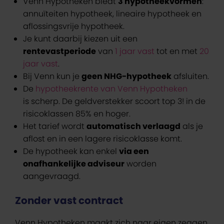
Venn Hypotheken biedt
3 hypotheekvormen
:
annuïteiten hypotheek, lineaire hypotheek en
aflossingsvrije hypotheek.
Je kunt daarbij kiezen uit een
rentevastperiode
van
1 jaar vast
tot en met
20
jaar vast
.
Bij Venn kun je
geen NHG-hypotheek
afsluiten.
De
hypotheekrente van Venn Hypotheken
is scherp. De geldverstekker scoort top 3! in de
risicoklassen 85% en hoger.
Het tarief wordt
automatisch verlaagd
als je
aflost en in een lagere risicoklasse komt.
De hypotheek kan enkel
via een
onafhankelijke adviseur
worden
aangevraagd.
Zonder vast contract
Venn Hypotheken maakt zich naar eigen zeggen