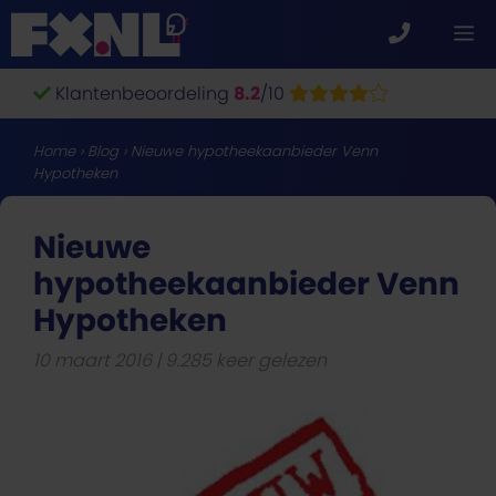
Ga
M
naar
de
Klantenbeoordeling
8.2
/10
inhoud
Home
›
Blog
›
Nieuwe hypotheekaanbieder Venn
Hypotheken
Nieuwe
hypotheekaanbieder Venn
Hypotheken
10 maart 2016
9.285 keer gelezen