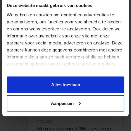
woning.
Deze website maakt gebruik van cookies
Ik ben bijna 60 jaar en wil met
We gebruiken cookies om content en advertenties te
mijn lief een kleine bungalow
personaliseren, om functies voor social media te bieden
kopen na lang zoek hadden we
en om ons websiteverkeer te analyseren. Ook delen we
die een gevonden.
informatie over uw gebruik van onze site met onze
Alle voorlopige koopcontracten
partners voor social media, adverteren en analyse. Deze
zijn getekend maar VENN eist dat
partners kunnen deze gegevens combineren met andere
we eerst ons huis verkopen, we
informatie die u aan ze heeft verstrekt of die ze hebben
krijgen geen verhuishypotheek(
verzameld op basis van uw gebruik van hun services.
daar doet VENN niet aan ) dus
de passeerdata al 2x moeten
verschuiven door de onredelijke
Alles toestaan
eisen van VENN.
Elke keer als we weer aan het
Aanpassen
lijstje eisen hebben voldaan van
VENN verzinnen ze weer iets
nieuws.
We moeten van VENN eerst onze