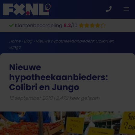
Ga
M
naar
de
Klantenbeoordeling
8.2
/10
inhoud
Home
›
Blog
›
Nieuwe hypotheekaanbieders: Colibri en
Jungo
Nieuwe
hypotheekaanbieders:
Colibri en Jungo
13 september 2018
2.472 keer gelezen