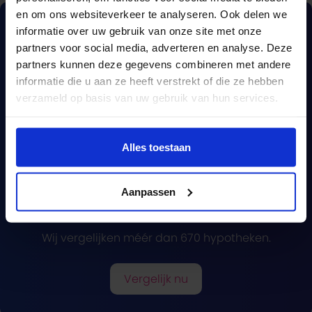
en om ons websiteverkeer te analyseren. Ook delen we
informatie over uw gebruik van onze site met onze
partners voor social media, adverteren en analyse. Deze
partners kunnen deze gegevens combineren met andere
informatie die u aan ze heeft verstrekt of die ze hebben
verzameld op basis van uw gebruik van hun services.
Alles toestaan
Een complete
Aanpassen
hypotheekvergelijking?
Wij vergelijken méér dan 670 hypotheken.
Vergelijk nu