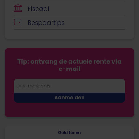
Fiscaal
Bespaartips
Tip: ontvang de actuele rente via
e-mail
Geld lenen