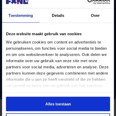
Toestemming
Details
Over
Deze website maakt gebruik van cookies
We gebruiken cookies om content en advertenties te
Een complete
personaliseren, om functies voor social media te bieden
hypotheekvergelijking?
en om ons websiteverkeer te analyseren. Ook delen we
informatie over uw gebruik van onze site met onze
partners voor social media, adverteren en analyse. Deze
Wij vergelijken méér dan 670 hypotheken.
partners kunnen deze gegevens combineren met andere
informatie die u aan ze heeft verstrekt of die ze hebben
verzameld op basis van uw gebruik van hun services.
Vergelijk nu
Alles toestaan