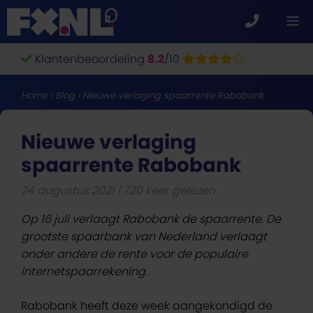
Ga
M
naar
de
Klantenbeoordeling
8.2
/10
inhoud
Home
›
Blog
›
Nieuwe verlaging spaarrente Rabobank
Nieuwe verlaging
spaarrente Rabobank
24 augustus 2021
720 keer gelezen
Op 16 juli verlaagt Rabobank de spaarrente. De
grootste spaarbank van Nederland verlaagt
onder andere de rente voor de populaire
internetspaarrekening.
Rabobank heeft deze week aangekondigd de