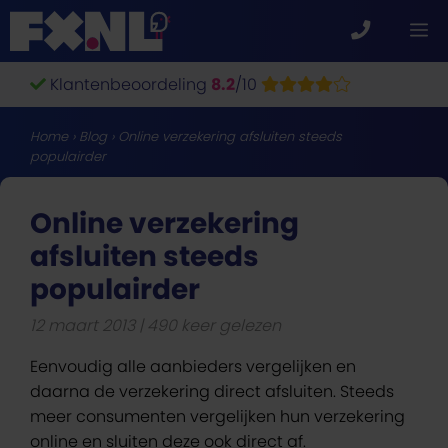
Ga
M
naar
de
Klantenbeoordeling
8.2
/10
inhoud
Home
›
Blog
›
Online verzekering afsluiten steeds
populairder
Online verzekering
afsluiten steeds
populairder
12 maart 2013
490 keer gelezen
Eenvoudig alle aanbieders vergelijken en
daarna de verzekering direct afsluiten. Steeds
meer consumenten vergelijken hun verzekering
online en sluiten deze ook direct af.