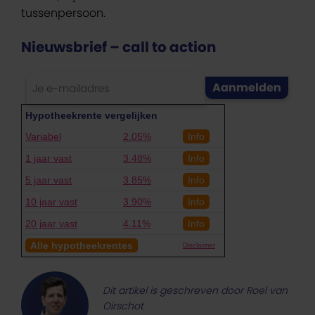
tussenpersoon.
Nieuwsbrief – call to action
Hypotheekrente vergelijken
Variabel
2.05%
Info
1 jaar vast
3.48%
Info
5 jaar vast
3.85%
Info
10 jaar vast
3.90%
Info
20 jaar vast
4.11%
Info
Alle hypotheekrentes
Disclaimer
Dit artikel is geschreven door Roel van
Oirschot