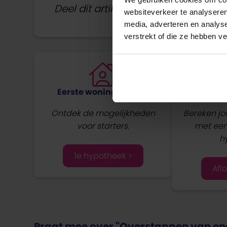
Deel dit artikel:
websiteverkeer te analyseren
media, adverteren en analys
verstrekt of die ze hebben v
Eerste woning kopen?
Afl
Ontdek de mogelijkheden
Bereken j
voor starters.
met een 
h
1e hypotheek >
Aflo
Praat mee over "Overstappen van en