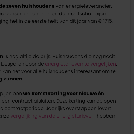
 de zeven huishoudens
van energieleverancier.
tische consumenten houden de maatschappijen
ing het in de eerste helft van dit jaar van € 1715.-
en
is nog altijd de prijs. Huishoudens die nog nooit
0,- besparen door de
energietarieven te vergelijken
.
r kan het voor alle huishoudens interessant om te
ag kunnen
.
pijen een
welkomstkorting voor nieuwe én
 een contract afsluiten. Deze korting kan oplopen
je contractperiode. Jaarlijks overstappen levert
 onze
vergelijking van de energietarieven
, hebben