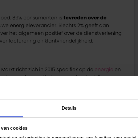
goed. 89% consumenten is
tevreden over de
we energieleverancier. Slechts 2% geeft aan
over het algemeen positief over de dienstverlening
er facturering en klantvriendelijkheid.
arkt richt zich in 2015 specifiek op de
energie
en
n ‘nog wel een zetje kunnen gebruiken’. Door
stappen te stimuleren
moeten aanbieders meer
voordeel van de consument.
Details
en door Roel van Oirschot
 van cookies
ent en advertenties te personaliseren, om functies voor social