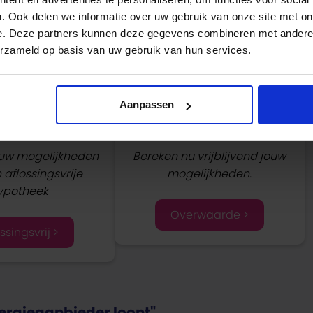
. Ook delen we informatie over uw gebruik van onze site met on
e. Deze partners kunnen deze gegevens combineren met andere i
erzameld op basis van uw gebruik van hun services.
Aanpassen
ossingsvrij
Overwaarde opnemen?
ouw mogelijkheden
Bereken nu vrijblijvend jouw
aflossingsvrije
mogelijkheden.
ypotheek
Overwaarde >
ssingsvrij >
ergieaanbieder loont".