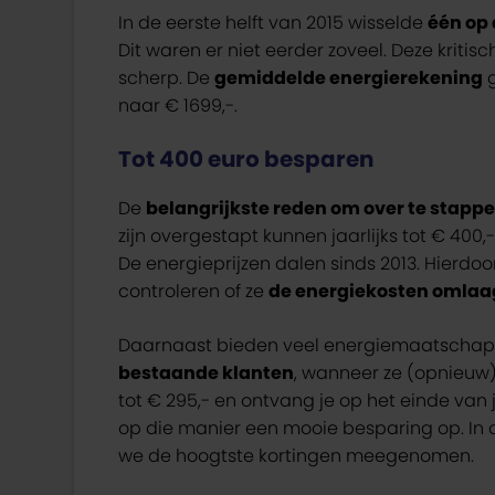
In de eerste helft van 2015 wisselde
één op
Dit waren er niet eerder zoveel. Deze kri
scherp. De
gemiddelde energierekening
g
naar € 1699,-.
Tot 400 euro besparen
De
belangrijkste reden om over te stapp
zijn overgestapt kunnen jaarlijks tot € 40
De energieprijzen dalen sinds 2013. Hierdoo
controleren of ze
de energiekosten omla
Daarnaast bieden veel energiemaatschap
bestaande klanten
, wanneer ze (opnieuw)
tot € 295,- en ontvang je op het einde van 
op die manier een mooie besparing op. In
we de hoogtste kortingen meegenomen.