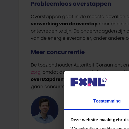
Probleemloos overstappen
Overstappen gaat in de meeste gevallen 
verwerking van de overstap
naar een nieu
ontevreden te zijn. De ondervraagden zijn 
van de energieleverancier, onder andere ov
Meer concurrentie
De toezichthouder Autoriteit Consument en M
zorg
, omdat de concurrentie in deze markte
overstapdrempels weg te nemen en over
gaan concurreren. Dit is natuurlijk in het 
Toestemming
Dit artikel is geschrev
Deze website maakt gebruik
We gebruiken cookies om cont