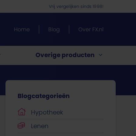
Vrij vergelijken sinds 1998!
Home
Blog
Over FX.nl
Overige producten
Energietarieven vergelijken
Blogcategorieën
ypotheek.
ng?
te?
en
ijk
uitenland
past
Hypotheek
Lenen