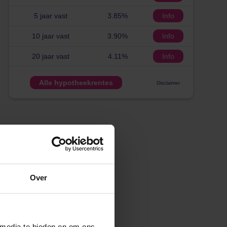
5 jaar vast
3.85%
Info
10 jaar vast
3.90%
Info
20 jaar vast
4.11%
Info
Alle hypotheekrentes
Disclaimer
Over
 media te bieden en om ons