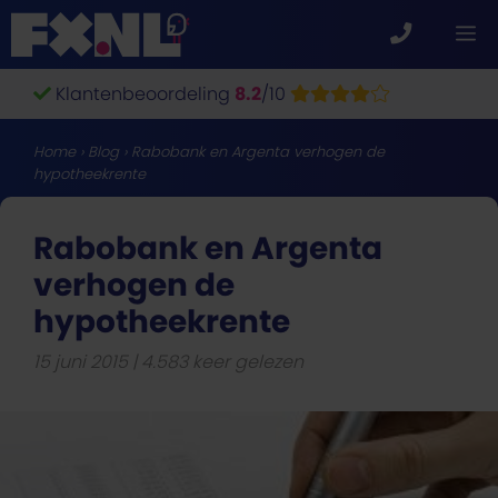
Ga
M
naar
de
Klantenbeoordeling
8.2
/10
inhoud
Home
›
Blog
›
Rabobank en Argenta verhogen de
hypotheekrente
Rabobank en Argenta
verhogen de
hypotheekrente
15 juni 2015
4.583 keer gelezen