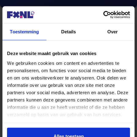
Toestemming
Details
Over
Blogcategorieën
Deze website maakt gebruik van cookies
Hypotheek
We gebruiken cookies om content en advertenties te
Lenen
personaliseren, om functies voor social media te bieden
en om ons websiteverkeer te analyseren. Ook delen we
Beleggen
informatie over uw gebruik van onze site met onze
partners voor social media, adverteren en analyse. Deze
Sparen
partners kunnen deze gegevens combineren met andere
informatie die u aan ze heeft verstrekt of die ze hebben
Verzekeren
verzameld op basis van uw gebruik van hun services.
Energie
Alles toestaan