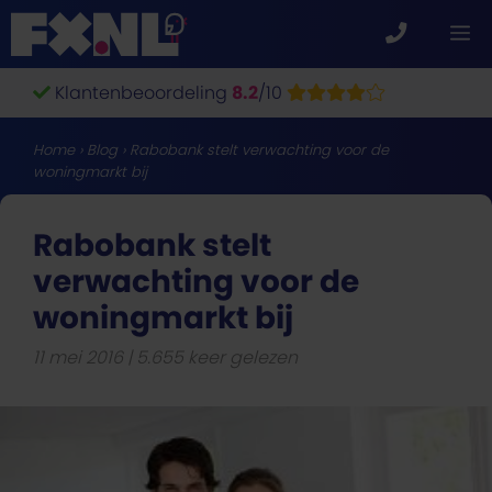
Ga
M
naar
de
Klantenbeoordeling
8.2
/10
inhoud
Home
›
Blog
›
Rabobank stelt verwachting voor de
woningmarkt bij
Rabobank stelt
verwachting voor de
woningmarkt bij
11 mei 2016
5.655 keer gelezen