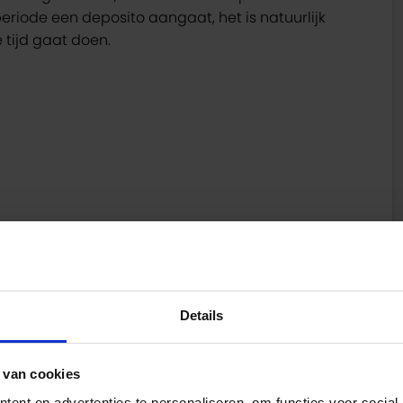
 periode een deposito aangaat, het is natuurlijk
tijd gaat doen.
en door Roel van Oirschot
Details
 van cookies
ent en advertenties te personaliseren, om functies voor social