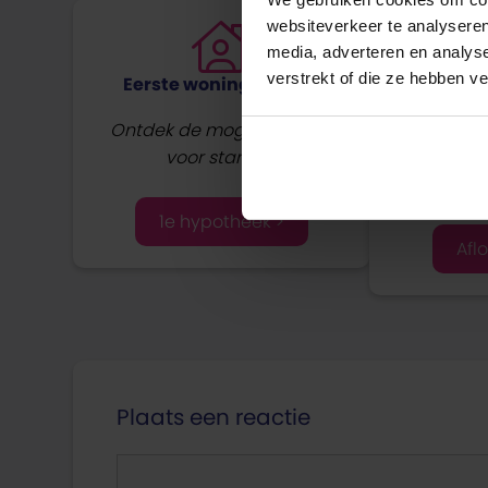
websiteverkeer te analyseren
media, adverteren en analys
verstrekt of die ze hebben v
Eerste woning kopen?
Afl
Ontdek de mogelijkheden
Bereken j
voor starters.
met een 
h
1e hypotheek >
Aflo
Plaats een reactie
Reactie