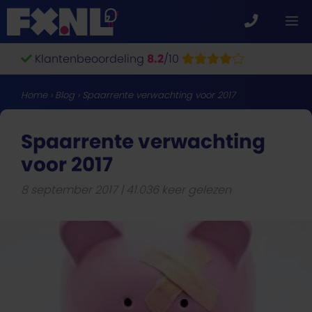
Ga
M
naar
de
Klantenbeoordeling
8.2
/10
inhoud
Home
›
Blog
›
Spaarrente verwachting voor 2017
Spaarrente verwachting
voor 2017
8 september 2017
41.036 keer gelezen