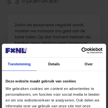
17 juli 2017 om 20:47
Zodra de spaarrente negatief wordt,
moeten we massaal ons geld van de
bank halen. Op dat moment hebben de
banken geen dekking meer tegenover
hun uitstaande leningen. Dan hebben zij
een probleem.
Toestemming
Details
Over
Beantwoorden
Deze website maakt gebruik van cookies
Gerard
We gebruiken cookies om content en advertenties te
19 juli 2017 om 20:01
personaliseren, om functies voor social media te bieden
en om ons websiteverkeer te analyseren. Ook delen we
informatie over uw gebruik van onze site met onze