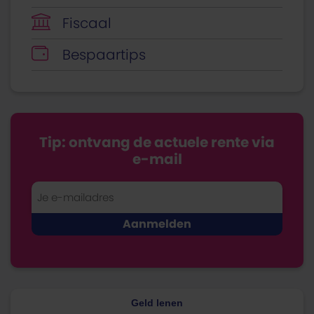
Fiscaal
Bespaartips
Tip: ontvang de actuele rente via
e-mail
Geld lenen