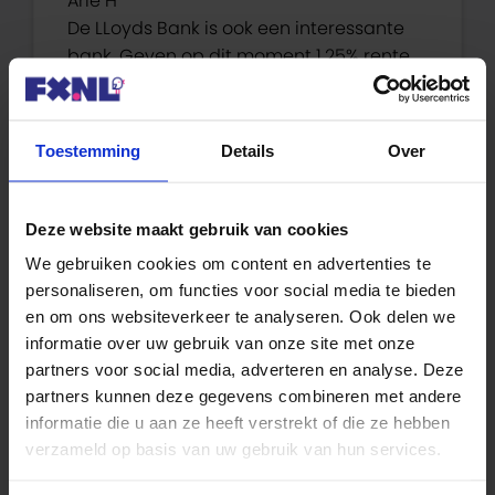
Arie H
De LLoyds Bank is ook een interessante
bank. Geven op dit moment 1,25% rente.
Valt onder het Duitse
depositogarantiestelsel. Heeft een
kantoor in Amsterdam en een
Toestemming
Details
Over
Nederlands talige website. Heb hier
goede en betrouwbare ervaring mee.
Deze website maakt gebruik van cookies
Beantwoorden
We gebruiken cookies om content en advertenties te
personaliseren, om functies voor social media te bieden
en om ons websiteverkeer te analyseren. Ook delen we
informatie over uw gebruik van onze site met onze
partners voor social media, adverteren en analyse. Deze
Elly
partners kunnen deze gegevens combineren met andere
2 maart 2023 om 12:30
informatie die u aan ze heeft verstrekt of die ze hebben
verzameld op basis van uw gebruik van hun services.