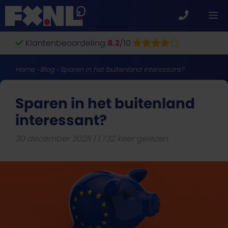
Ga
M
naar
de
Klantenbeoordeling
8.2
/10
inhoud
Home
›
Blog
›
Sparen in het buitenland interessant?
Sparen in het buitenland
interessant?
30 december 2025
1.732 keer gelezen