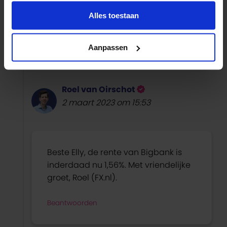
Je hebt een fout gemaakt.
Alles toestaan
Bigbank geeft 1,55% rente. En niet 1,56%
Beantwoorden
Aanpassen
Roel van Oirschot
2 maart 2023 om 15:53
Beste Elly, de rente van Bigbank is
inderdaad nu 1,56%. Met vriendelijke
groet, Roel (FX.nl).
Beantwoorden