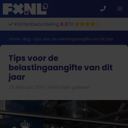
Ga
M
naar
de
Klantenbeoordeling
8.2
/10
inhoud
Home
›
Blog
›
Tips voor de belastingaangifte van dit jaar
Tips voor de
belastingaangifte van dit
jaar
25 februari 2019
4.660 keer gelezen