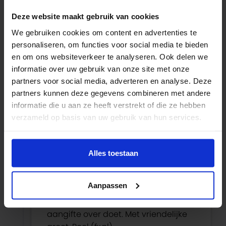
over 2018, en even later schrijven jullie
Deze website maakt gebruik van cookies
over de belangrijkste wijzigingen voor dit
jaar, dan denk ik dat die wijzigingen
We gebruiken cookies om content en advertenties te
personaliseren, om functies voor social media te bieden
gelden over 2019, zie ik dat goed, of is dat
en om ons websiteverkeer te analyseren. Ook delen we
een fout?
informatie over uw gebruik van onze site met onze
partners voor social media, adverteren en analyse. Deze
Beantwoorden
partners kunnen deze gegevens combineren met andere
informatie die u aan ze heeft verstrekt of die ze hebben
verzameld op basis van uw gebruik van hun services.
Roel
25 februari 2019 om 19:09
Alles toestaan
Aanpassen
Beste Wiel, het betreft inderdaad de
wijzigingen voor 2018 waar je in 2019
aangifte over doet. Met vriendelijke