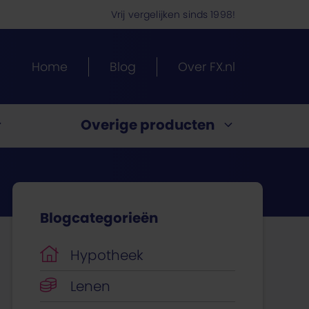
Vrij vergelijken sinds 1998!
Home
Blog
Over FX.nl
Overige producten
Energietarieven vergelijken
Blogcategorieën
ypotheek.
ng?
te?
en
ijk
uitenland
past
Hypotheek
Lenen