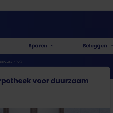
Sparen
Beleggen
duurzaam huis
Vergelijk zelf!
Vergelijk zelf!
Vergelijk zelf!
Vergelijk zelf!
alrekening
Mobiel abonnement
hypotheek voor duurzaam
Vind het beste aanbod voor jouw h
Op zoek naar de goedkoopste leni
Op zoek naar een hogere spaarren
Wil jij starten met beleggen?
it-card
Sim-only abonnement
We vergelijken alle aanbieders.
Kies hier het leenbedrag en vergel
Vergelijk banken in binnen- en b
Kies hier de belegging die bij jou 
Vraag een vergelijking aan
Bereken je lening
Bekijk het actuele aanbod
Bekijk het actuele aanbod