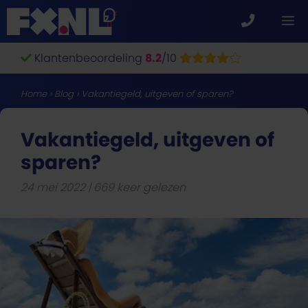
Ga
M
naar
de
Klantenbeoordeling
8.2
/10
inhoud
Home
›
Blog
›
Vakantiegeld, uitgeven of sparen?
Vakantiegeld, uitgeven of
sparen?
24 mei 2022
669 keer gelezen