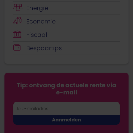
Energie
Economie
Fiscaal
Bespaartips
Tip: ontvang de actuele rente via
e-mail