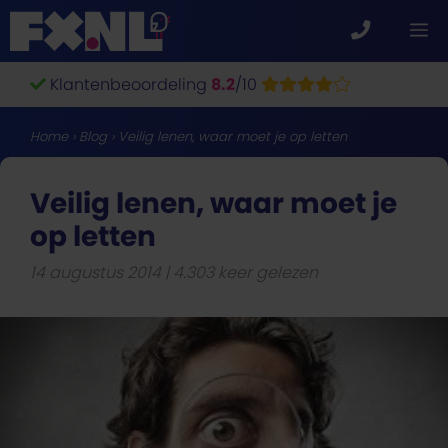
Ga
M
naar
de
Klantenbeoordeling
8.2
/10
inhoud
Home
›
Blog
›
Veilig lenen, waar moet je op letten
Veilig lenen, waar moet je
op letten
14 augustus 2014
4.303 keer gelezen