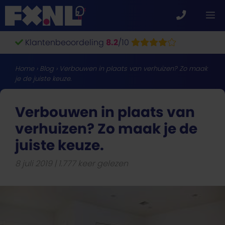
Ga
M
naar
de
Klantenbeoordeling
8.2
/10
inhoud
Home
›
Blog
›
Verbouwen in plaats van verhuizen? Zo maak
je de juiste keuze.
Verbouwen in plaats van
verhuizen? Zo maak je de
juiste keuze.
8 juli 2019
1.777 keer gelezen