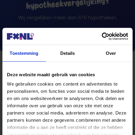
hypotheekvergelijking?
Wij vergelijken méér dan 670 hypotheken.
Vergelijk nu
Toestemming
Details
Over
Deze website maakt gebruik van cookies
Blogcategorieën
We gebruiken cookies om content en advertenties te
personaliseren, om functies voor social media te bieden
Hypotheek
en om ons websiteverkeer te analyseren. Ook delen we
informatie over uw gebruik van onze site met onze
Lenen
partners voor social media, adverteren en analyse. Deze
partners kunnen deze gegevens combineren met andere
Beleggen
informatie die u aan ze heeft verstrekt of die ze hebben
verzameld op basis van uw gebruik van hun services.