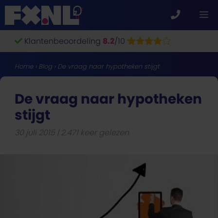
Ga
M
naar
de
Klantenbeoordeling
8.2
/10
inhoud
Home
›
Blog
›
De vraag naar hypotheken stijgt
De vraag naar hypotheken
stijgt
30 juli 2015
2.471 keer gelezen