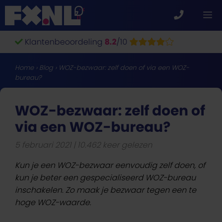
Ga
M
naar
de
Klantenbeoordeling
8.2
/10
inhoud
Home
›
Blog
›
WOZ-bezwaar: zelf doen of via een WOZ-
bureau?
WOZ-bezwaar: zelf doen of
via een WOZ-bureau?
5 februari 2021
10.462 keer gelezen
Kun je een WOZ-bezwaar eenvoudig zelf doen, of
kun je beter een gespecialiseerd WOZ-bureau
inschakelen. Zo maak je bezwaar tegen een te
hoge WOZ-waarde.