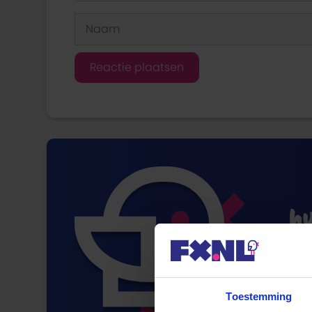
Naam
hy
W
Toestemming