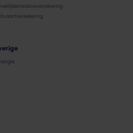
verlijdensrisicoverzekering
itvaartverzekering
verige
nergie