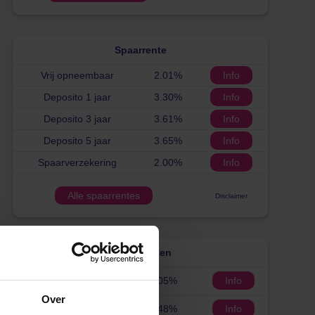
Spaarrente
Vrij opneembaar
2.01%
Info
Deposito 1 jaar
3.30%
Info
Deposito 3 jaar
3.61%
Info
Deposito 5 jaar
3.65%
Info
Spaarverzekering
2.00%
Info
Alle spaarrentes
Disclaimer
Hypotheekrente vergelijken
Variabel
2.05%
Info
Over
1 jaar vast
3.48%
Info