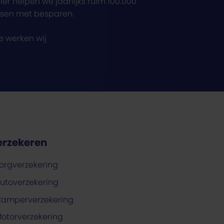
er helpen we jaarlijks ruim 100.000
sen met besparen.
e werken wij
erzekeren
orgverzekering
utoverzekering
amperverzekering
otorverzekering