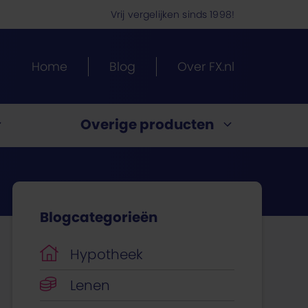
Vrij vergelijken sinds 1998!
Home
Blog
Over FX.nl
Overige producten
Energietarieven vergelijken
Blogcategorieën
ypotheek.
ng?
te?
en
ijk
uitenland
past
Hypotheek
Lenen