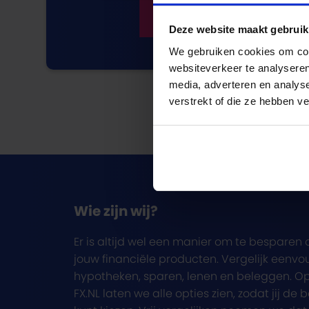
Deze website maakt gebruik
We gebruiken cookies om cont
websiteverkeer te analyseren
media, adverteren en analys
verstrekt of die ze hebben v
Wie zijn wij?
Er is altijd wel een manier om te besparen 
jouw financiële producten. Vergelijk eenvo
hypotheken, sparen, lenen en beleggen. O
FX.NL laten we alle opties zien, zodat jij de 