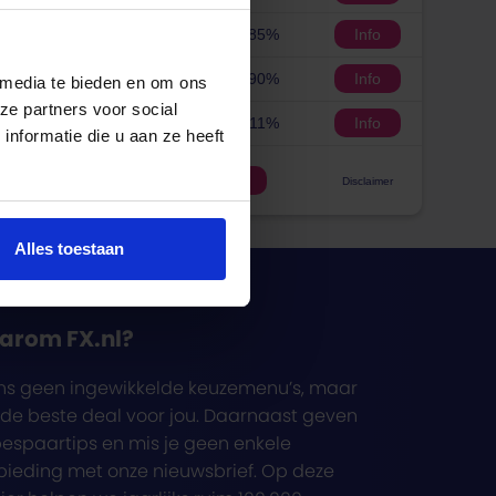
5 jaar vast
3.85%
Info
10 jaar vast
3.90%
Info
 media te bieden en om ons
ze partners voor social
20 jaar vast
4.11%
Info
nformatie die u aan ze heeft
Alle hypotheekrentes
Disclaimer
Alles toestaan
arom FX.nl?
ons geen ingewikkelde keuzemenu’s, maar
 de beste deal voor jou. Daarnaast geven
espaartips en mis je geen enkele
ieding met onze nieuwsbrief. Op deze