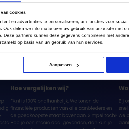
 van cookies
ent en advertenties te personaliseren, om functies voor social
. Ook delen we informatie over uw gebruik van onze site met on
e. Deze partners kunnen deze gegevens combineren met andere i
erzameld op basis van uw gebruik van hun services.
Aanpassen
Hoe vergelijken wij?
Wa
op
FX.nl is 100% onafhankelijk. We tonen de
Bij 
udig
financiële producten van alle aanbieders en
snel
p
de goedkoopste staat bovenaan. Simpel toch?
we b
beste
Heb je een mooie deal gevonden, dan kun je
aanb