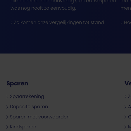
direct online een aanvraag starten. Besparen
mani
was nog nooit zo eenvoudig.
men
Zo komen onze vergelijkingen tot stand
Ho
Sparen
V
Spaarrekening
Z
Deposito sparen
A
Sparen met voorwaarden
C
Kindsparen
M